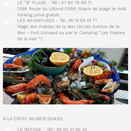
LE "B" PLAGE - Tél : 07 85 78 90 71
2396 Route du Littoral D559. Snack de plage le midi.
Parking privé gratuit.
LES BAIGNEUSES - Tél. 06 13 69 01 77
Plage des Prairies de la Mer (Accès Avenue de la
Mer - Port Grimaud ou par le Camping "Les Prairies
de la mer ")
À LA CROIX VALMER (83420)
LE REFUGE - Tél : 09 84 01 68 30